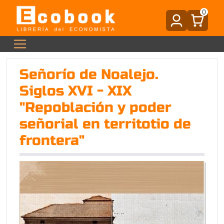
0
Señorío de Noalejo.
Siglos XVI - XIX
"Repoblación y poder
señorial en territotio de
frontera"