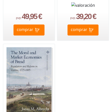
49,95 €
39,20 €
pvp.
pvp.
comprar
comprar