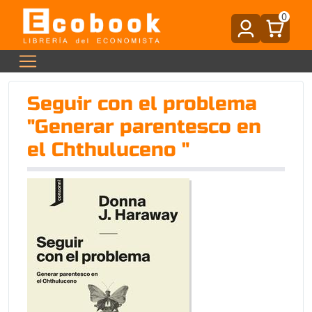
0
Seguir con el problema
"Generar parentesco en
el Chthuluceno "