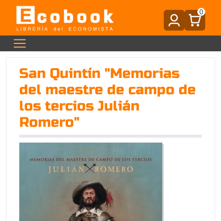
0
San Quintín "Memorias
del maestre de campo de
los tercios Julián
Romero"