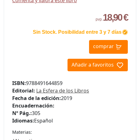
Comenta y valora este libro
18,90 €
pvp.
Sin Stock. Posibilidad entre 3 y 7 días
comprar
Añadir a favoritos
ISBN:
9788491644859
Editorial:
La Esfera de los Libros
Fecha de la edición:
2019
Encuadernación:
Nº Pág.:
305
Idiomas:
Español
Materias: