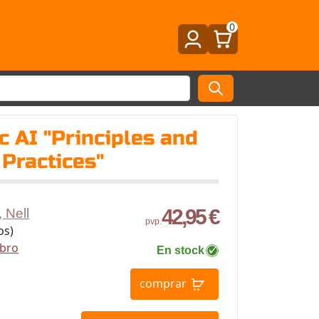
0
c AI "Principles and
Practices"
42,95 €
 Nell
pvp.
os)
ibro
En stock
comprar