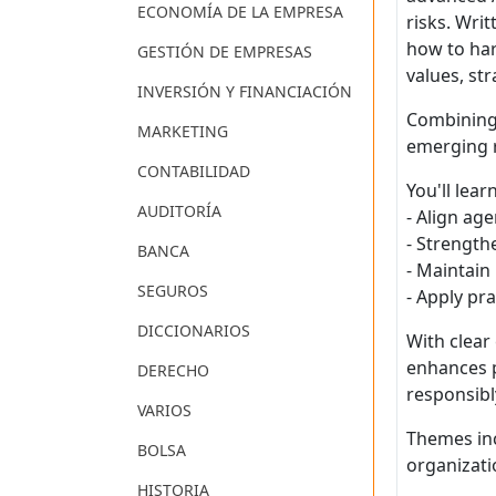
ECONOMÍA DE LA EMPRESA
risks. Wri
how to har
GESTIÓN DE EMPRESAS
values, st
INVERSIÓN Y FINANCIACIÓN
Combining 
MARKETING
emerging r
CONTABILIDAD
You'll lear
AUDITORÍA
- Align ag
- Strength
BANCA
- Maintain
SEGUROS
- Apply pr
DICCIONARIOS
With clear
enhances p
DERECHO
responsibl
VARIOS
Themes inc
BOLSA
organizati
HISTORIA