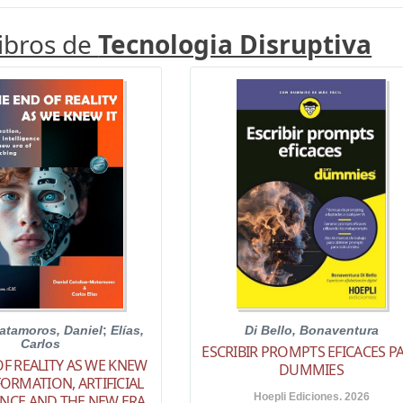
libros de
Tecnologia Disruptiva
atamoros, Daniel
;
Elías,
Di Bello, Bonaventura
Carlos
ESCRIBIR PROMPTS EFICACES P
OF REALITY AS WE KNEW
DUMMIES
FORMATION, ARTIFICIAL
Hoepli Ediciones. 2026
ENCE AND THE NEW ERA