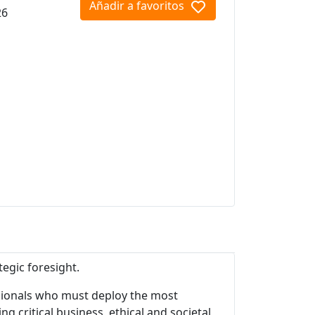
Añadir a favoritos
26
egic foresight.
ssionals who must deploy the most
g critical business, ethical and societal