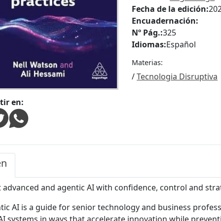
Fecha de la edición:
20
Encuadernación:
Nº Pág.:
325
Idiomas:
Español
Materias:
/
Tecnologia Disruptiva
ir en:
en
advanced and agentic AI with confidence, control and strat
tic AI is a guide for senior technology and business profe
I systems in ways that accelerate innovation while preventin