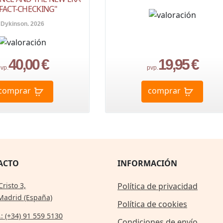
FACT-CHECKING"
Dykinson. 2026
40,00 €
19,95 €
vp.
pvp.
comprar
comprar
ACTO
INFORMACIÓN
Cristo 3,
Política de privacidad
Madrid (España)
Política de cookies
.: (+34) 91 559 5130
Condiciones de envío