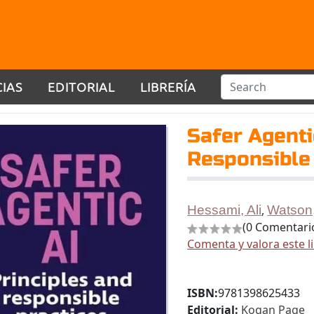
CIAS
EDITORIAL
LIBRERÍA
Safer Agenti
Responsible 
Hessami, Ali
,
Watson,
(0 Comentari
Comenta y valora este l
ISBN:
9781398625433
Editorial:
Kogan Page