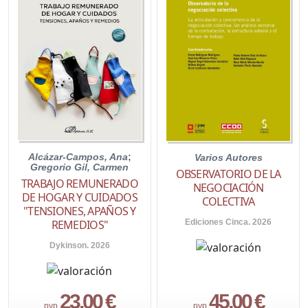
Alcázar-Campos, Ana
;
Varios Autores
Gregorio Gil, Carmen
OBSERVATORIO DE LA
TRABAJO REMUNERADO
NEGOCIACIÓN
DE HOGAR Y CUIDADOS
COLECTIVA
"TENSIONES, APAÑOS Y
Ediciones Cinca. 2026
REMEDIOS"
Dykinson. 2026
23,00 €
45,00 €
pvp.
pvp.