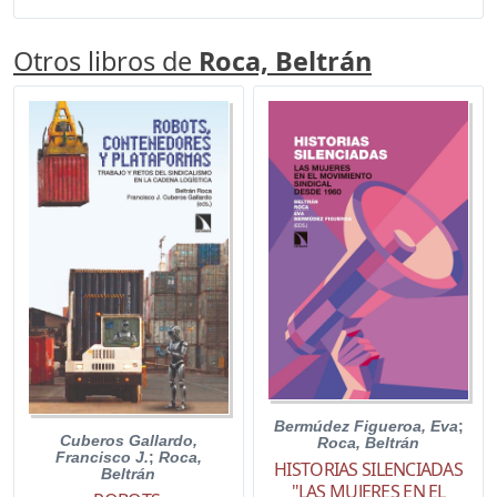
Otros libros de
Roca, Beltrán
Bermúdez Figueroa, Eva
;
Cuberos Gallardo,
Roca, Beltrán
Francisco J.
;
Roca,
HISTORIAS SILENCIADAS
Beltrán
"LAS MUJERES EN EL