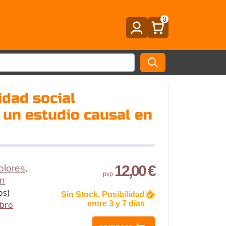
0
dad social
 un estudio causal en
a
12,00 €
olores
,
pvp.
ín
os)
Sin Stock. Posibilidad
ibro
entre 3 y 7 días