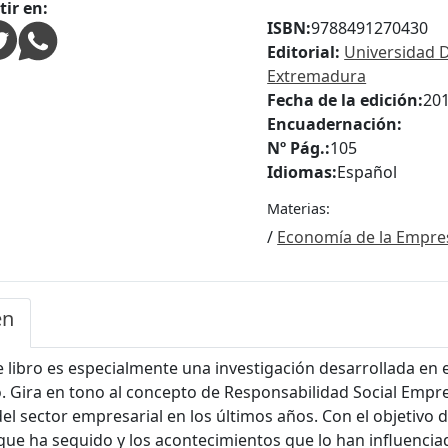
ir en:
ISBN:
9788491270430
Editorial:
Universidad 
Extremadura
Fecha de la edición:
20
Encuadernación:
Nº Pág.:
105
Idiomas:
Español
Materias:
/
Economía de la Empre
en
e libro es especialmente una investigación desarrollada en 
 Gira en tono al concepto de Responsabilidad Social Empre
 del sector empresarial en los últimos años. Con el objetiv
que ha sequido y los acontecimientos que lo han influencia