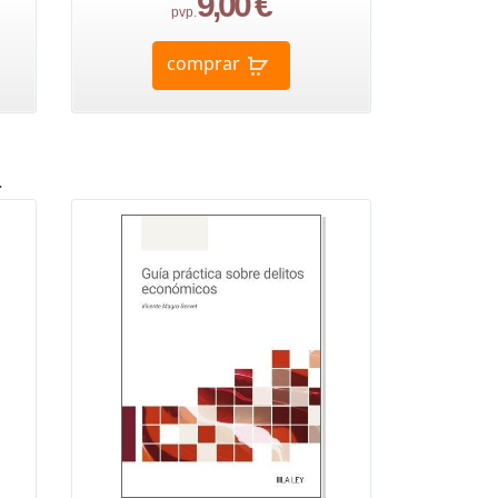
9,00 €
pvp.
comprar
a