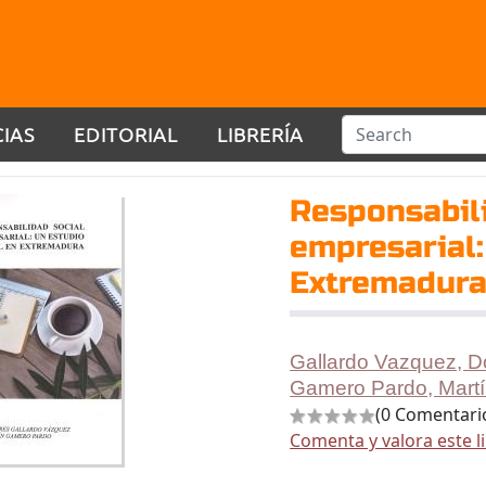
CIAS
EDITORIAL
LIBRERÍA
Responsabili
empresarial:
Extremadur
Gallardo Vazquez, D
Gamero Pardo, Mart
(0 Comentari
Comenta y valora este l