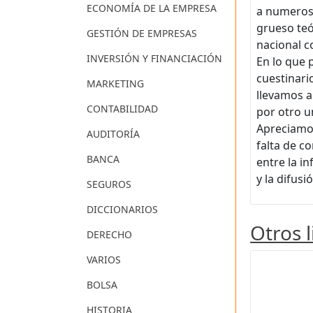
ECONOMÍA DE LA EMPRESA
a numerosa
grueso teó
GESTIÓN DE EMPRESAS
nacional c
INVERSIÓN Y FINANCIACIÓN
En lo que 
cuestinari
MARKETING
llevamos a
CONTABILIDAD
por otro u
Apreciamos
AUDITORÍA
falta de c
BANCA
entre la i
y la difusi
SEGUROS
DICCIONARIOS
Otros 
DERECHO
VARIOS
BOLSA
HISTORIA