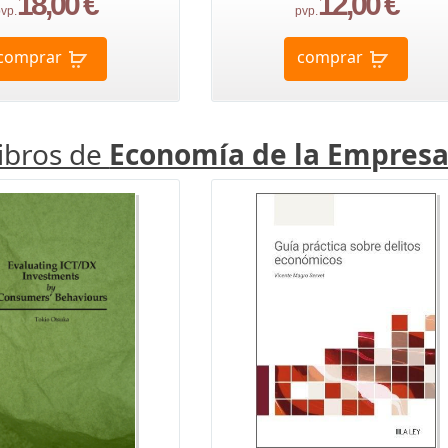
18,00 €
12,00 €
vp.
pvp.
comprar
comprar
libros de
Economía de la Empres