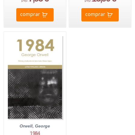
pvp.
pvp.
comprar
comprar
Orwell, George
1984