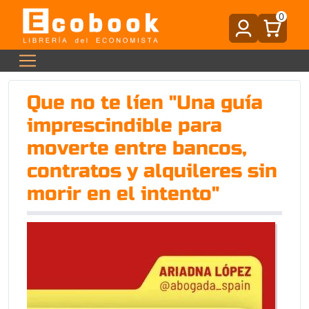
0
Que no te líen "Una guía
imprescindible para
moverte entre bancos,
contratos y alquileres sin
morir en el intento"