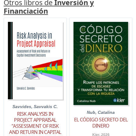
Otros libros de
Inversión y
Financiación
Savvides, Savvakis C.
Nub, Catalina
RISK ANALYSIS IN
EL CÓDIGO SECRETO DEL
PROJECT APPRAISAL
DINERO
"ASSESSMENT OF RISK
AND RETURN IN CAPITAL
Kier. 2026