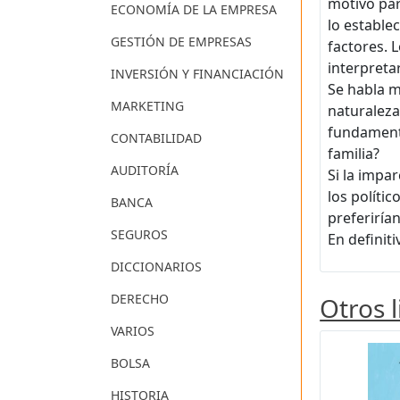
motivo par
ECONOMÍA DE LA EMPRESA
lo estable
GESTIÓN DE EMPRESAS
factores. L
interpreta
INVERSIÓN Y FINANCIACIÓN
Se habla 
MARKETING
naturaleza
fundamenta
CONTABILIDAD
familia?
AUDITORÍA
Si la impar
los políti
BANCA
preferiría
SEGUROS
En definit
DICCIONARIOS
DERECHO
Otros 
VARIOS
BOLSA
HISTORIA