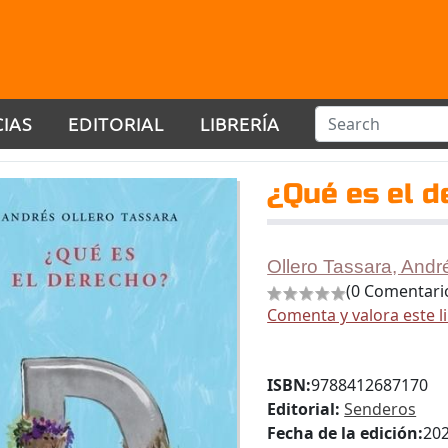
CIAS
EDITORIAL
LIBRERÍA
¿Qué es el d
Ollero Tassara, Andr
(0 Comentari
Comenta y valora este l
ISBN:
9788412687170
Editorial:
Senderos
Fecha de la edición:
20