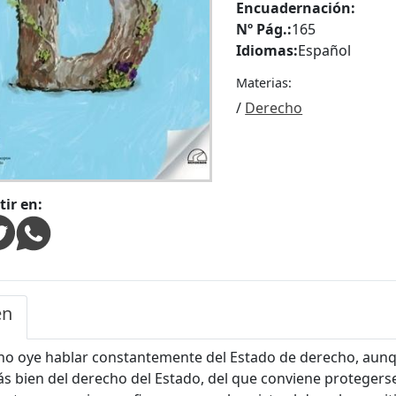
Encuadernación:
Nº Pág.:
165
Idiomas:
Español
Materias:
/
Derecho
ir en:
en
no oye hablar constantemente del Estado de derecho, aun
ás bien del derecho del Estado, del que conviene protegers