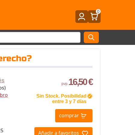
0
erecho?
16,50 €
és
pvp.
os)
ibro
Sin Stock. Posibilidad
entre 3 y 7 días
comprar
25
Añadir a favoritos