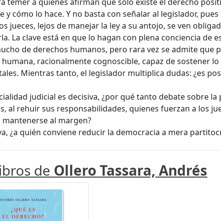
a temer a quienes afirman que solo existe el derecho positi
ce y cómo lo hace. Y no basta con señalar al legislador, pue
os jueces, lejos de manejar la ley a su antojo, se ven obliga
rla. La clave está en que lo hagan con plena conciencia de e
mucho de derechos humanos, pero rara vez se admite que p
 humana, racionalmente cognoscible, capaz de sostener lo 
les. Mientras tanto, el legislador multiplica dudas: ¿es po
cialidad judicial es decisiva, ¿por qué tanto debate sobre la 
cos, al rehuir sus responsabilidades, quienes fuerzan a los j
n mantenerse al margen?
iva, ¿a quién conviene reducir la democracia a mera partitoc
libros de
Ollero Tassara, Andrés