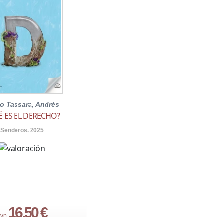
ro Tassara, Andrés
É ES EL DERECHO?
Senderos. 2025
16,50 €
vp.