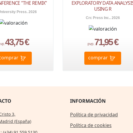
NFERENCE "THE REMIX"
EXPLORATORY DATA ANALYSI
USING R
University Press. 2026
Crc Press Inc.. 2026
43,75 €
71,95 €
vp.
pvp.
comprar
comprar
ACTO
INFORMACIÓN
Cristo 3,
Política de privacidad
Madrid (España)
Política de cookies
.: (+34) 91 559 5130