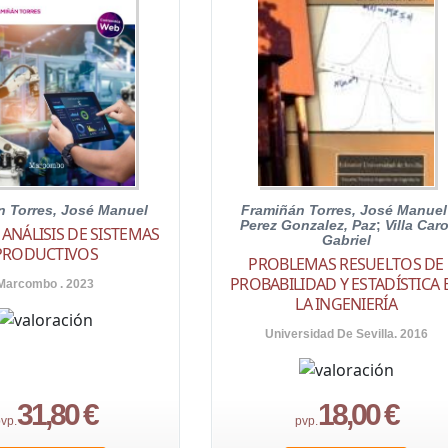
n Torres, José Manuel
Framiñán Torres, José Manuel
Perez Gonzalez, Paz
;
Villa Caro
 ANÁLISIS DE SISTEMAS
Gabriel
PRODUCTIVOS
PROBLEMAS RESUELTOS DE
PROBABILIDAD Y ESTADÍSTICA 
Marcombo . 2023
LA INGENIERÍA
Universidad De Sevilla. 2016
31,80 €
18,00 €
vp.
pvp.