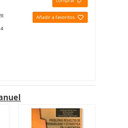
comprar
De
Añadir a favoritos
14
anuel