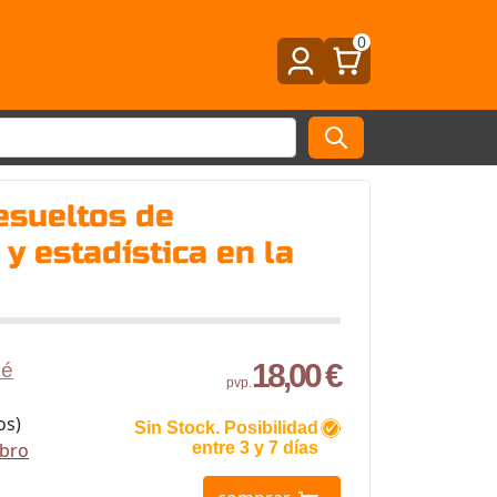
0
esueltos de
 y estadística en la
18,00 €
sé
pvp.
os)
Sin Stock. Posibilidad
ibro
entre 3 y 7 días