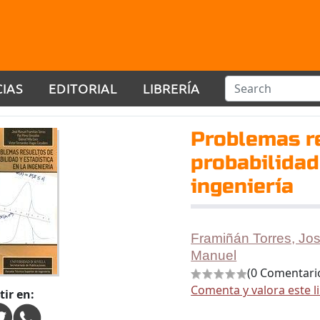
CIAS
EDITORIAL
LIBRERÍA
Problemas r
probabilidad
ingeniería
Framiñán Torres, Jo
Manuel
(0 Comentari
Comenta y valora este l
ir en: