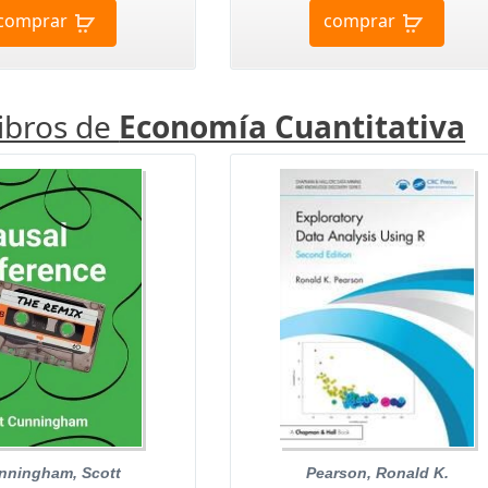
comprar
comprar
libros de
Economía Cuantitativa
nningham, Scott
Pearson, Ronald K.