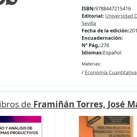
ISBN:
9788447215416
Editorial:
Universidad 
Sevilla
Fecha de la edición:
20
Encuadernación:
Nº Pág.:
276
Idiomas:
Español
Materias:
/
Economía Cuantitativa
libros de
Framiñán Torres, José M