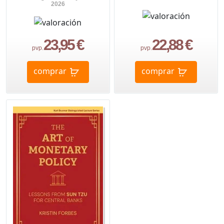
2026
23,95 €
22,88 €
pvp.
pvp.
comprar
comprar