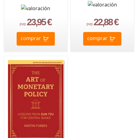
23,95 €
22,88 €
pvp.
pvp.
comprar
comprar