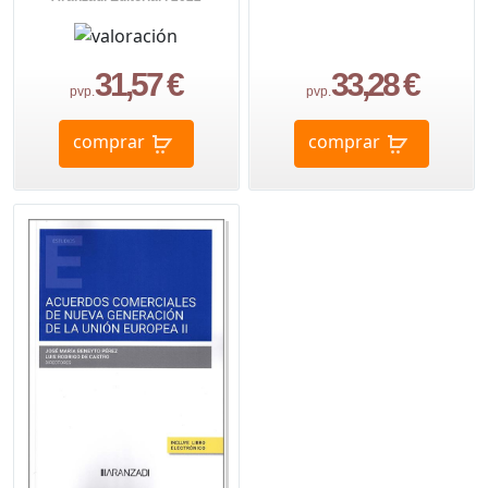
31,57 €
33,28 €
pvp.
pvp.
comprar
comprar