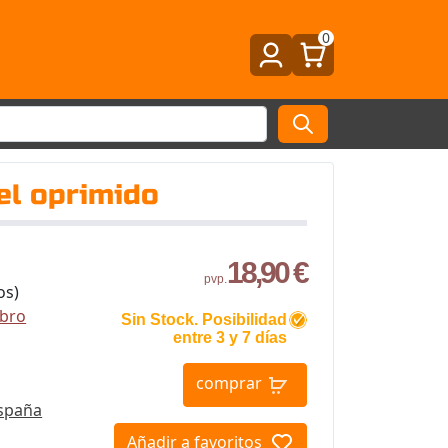
0
el oprimido
18,90 €
pvp.
os)
ibro
Sin Stock. Posibilidad
entre 3 y 7 días
comprar
España
Añadir a favoritos