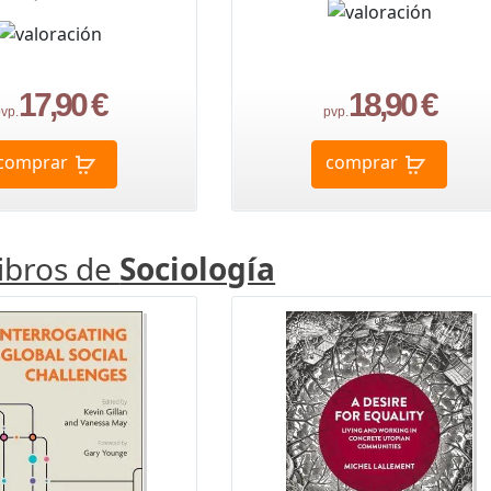
17,90 €
18,90 €
vp.
pvp.
comprar
comprar
libros de
Sociología