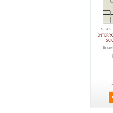
Gillan,
INTERR
SOC
Bristol
p