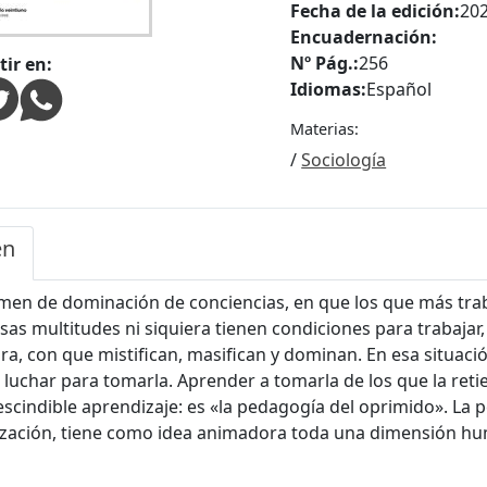
Fecha de la edición:
20
Encuadernación:
Nº Pág.:
256
ir en:
Idiomas:
Español
Materias:
/
Sociología
en
men de dominación de conciencias, en que los que más tra
as multitudes ni siquiera tienen condiciones para trabaja
bra, con que mistifican, masifican y dominan. En esa situaci
 luchar para tomarla. Aprender a tomarla de los que la retie
scindible aprendizaje: es «la pedagogía del oprimido». La
ización, tiene como idea animadora toda una dimensión hu