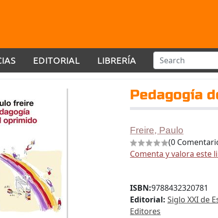
CIAS
EDITORIAL
LIBRERÍA
Pedagogía d
Freire, Paulo
(0 Comentari
Comenta y valora este l
ISBN:
9788432320781
Editorial:
Siglo XXI de 
Editores