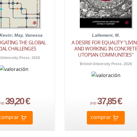
 Kevin
;
May, Vanessa
Lallement, M.
OGATING THE GLOBAL
A DESIRE FOR EQUALITY "LIVI
IAL CHALLENGES
AND WORKING IN CONCRET
UTOPIAN COMMUNITIES"
 University Press. 2026
Bristol University Press. 2026
39,20 €
37,85 €
vp.
pvp.
comprar
comprar