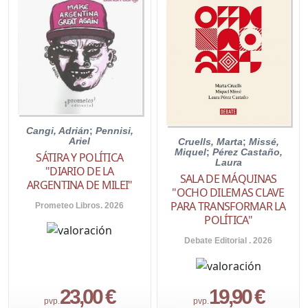
Cangi, Adrián
;
Pennisi,
Ariel
Cruells, Marta
;
Missé,
Miquel
;
Pérez Castaño,
SÁTIRA Y POLÍTICA
Laura
"DIARIO DE LA
SALA DE MÁQUINAS
ARGENTINA DE MILEI"
"OCHO DILEMAS CLAVE
PARA TRANSFORMAR LA
Prometeo Libros. 2026
POLÍTICA"
Debate Editorial . 2026
23,00 €
19,90 €
pvp.
pvp.