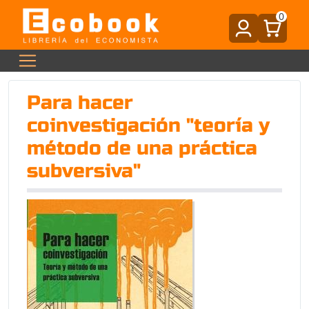
0
Para hacer
coinvestigación "teoría y
método de una práctica
subversiva"