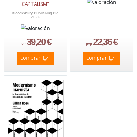
CAPITALISM"
Bloomsbury Publishing Plc.
2026
39,20 €
22,36 €
pvp.
pvp.
comprar
comprar