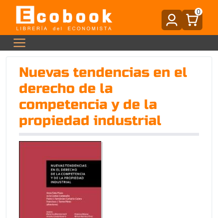
0
Nuevas tendencias en el
derecho de la
competencia y de la
propiedad industrial