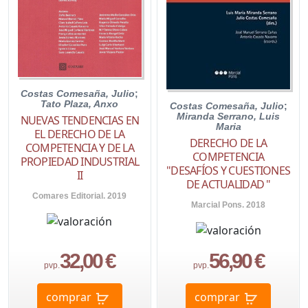
Costas Comesaña, Julio
;
Tato Plaza, Anxo
Costas Comesaña, Julio
;
Miranda Serrano, Luis
NUEVAS TENDENCIAS EN
Maria
EL DERECHO DE LA
DERECHO DE LA
COMPETENCIA Y DE LA
COMPETENCIA
PROPIEDAD INDUSTRIAL
"DESAFÍOS Y CUESTIONES
II
DE ACTUALIDAD "
Comares Editorial. 2019
Marcial Pons. 2018
32,00 €
56,90 €
pvp.
pvp.
comprar
comprar