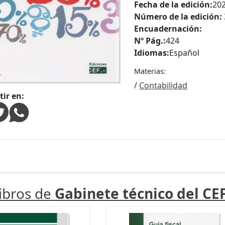
Fecha de la edición:
20
Número de la edición:
Encuadernación:
Nº Pág.:
424
Idiomas:
Español
Materias:
/
Contabilidad
ir en:
libros de
Gabinete técnico del CE