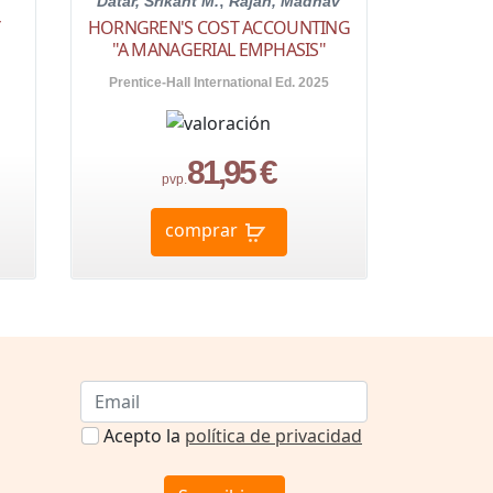
Datar, Srikant M.
;
Rajan, Madhav
Y
HORNGREN'S COST ACCOUNTING
"A MANAGERIAL EMPHASIS"
Prentice-Hall International Ed. 2025
81,95 €
pvp.
comprar
Acepto la
política de privacidad