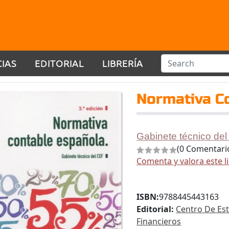
CIAS
EDITORIAL
LIBRERÍA
Normativa C
Gabinete técnico de
(0 Comentari
Comenta y valora este l
ISBN:
9788445443163
Editorial:
Centro De Es
Financieros