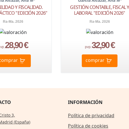
ía Alcazar, Ana Mª
García Alcazar, Ana Mª
LIDAD Y FISCALIDAD.
GESTIÓN CONTABLE, FISCAL 
ÁCTICO "EDICIÓN 2026"
LABORAL "EDICIÓN 2026"
Ra-Ma. 2026
Ra-Ma. 2026
28,90 €
32,90 €
vp.
pvp.
comprar
comprar
ACTO
INFORMACIÓN
Cristo 3,
Política de privacidad
Madrid (España)
Política de cookies