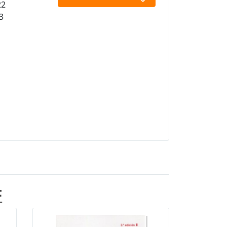
22
3
F