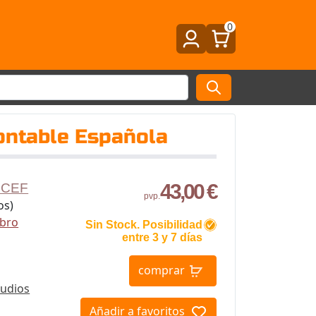
0
ontable Española
43,00 €
l CEF
pvp.
os)
ibro
Sin Stock. Posibilidad
entre 3 y 7 días
comprar
tudios
Añadir a favoritos