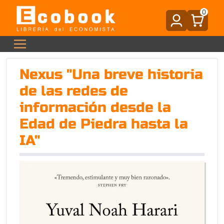
0
Nexus "Una breve historia
de las redes de
información desde la
Edad de Piedra hasta la
IA"