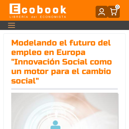
0
Modelando el futuro del
empleo en Europa
"Innovación Social como
un motor para el cambio
social"