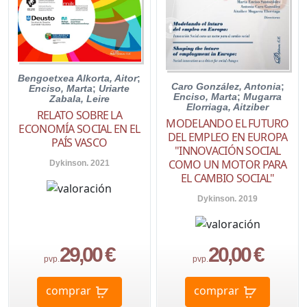
Bengoetxea Alkorta, Aitor
;
Caro González, Antonia
;
Enciso, Marta
;
Uriarte
Enciso, Marta
;
Mugarra
Zabala, Leire
Elorriaga, Aitziber
RELATO SOBRE LA
MODELANDO EL FUTURO
ECONOMÍA SOCIAL EN EL
DEL EMPLEO EN EUROPA
PAÍS VASCO
"INNOVACIÓN SOCIAL
COMO UN MOTOR PARA
Dykinson. 2021
EL CAMBIO SOCIAL"
Dykinson. 2019
29,00 €
20,00 €
pvp.
pvp.
comprar
comprar