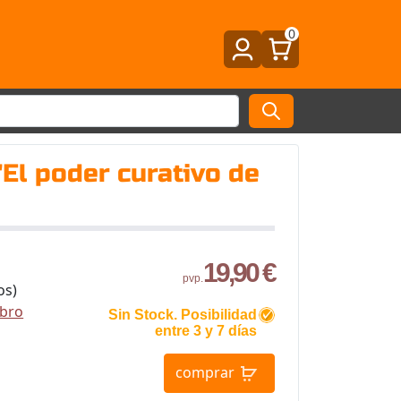
0
"El poder curativo de
19,90 €
pvp.
os)
ibro
Sin Stock. Posibilidad
entre 3 y 7 días
comprar