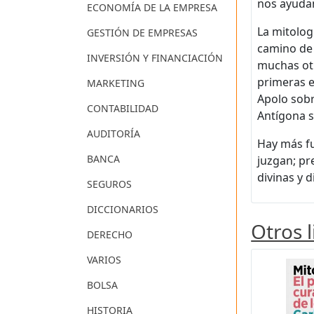
nos ayudan
ECONOMÍA DE LA EMPRESA
La mitolog
GESTIÓN DE EMPRESAS
camino de
INVERSIÓN Y FINANCIACIÓN
muchas otr
primeras e
MARKETING
Apolo sobr
CONTABILIDAD
Antígona s
AUDITORÍA
Hay más fu
BANCA
juzgan; pr
divinas y 
SEGUROS
DICCIONARIOS
Otros 
DERECHO
VARIOS
BOLSA
HISTORIA