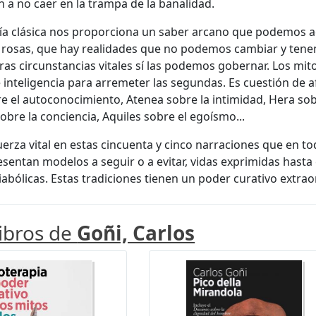
 a no caer en la trampa de la banalidad.
ía clásica nos proporciona un saber arcano que podemos ac
 rosas, que hay realidades que no podemos cambiar y tene
as circunstancias vitales sí las podemos gobernar. Los mito
 inteligencia para arremeter las segundas. Es cuestión de af
e el autoconocimiento, Atenea sobre la intimidad, Hera sobre
obre la conciencia, Aquiles sobre el egoísmo...
erza vital en estas cincuenta y cinco narraciones que en to
esentan modelos a seguir o a evitar, vidas exprimidas hasta e
diabólicas. Estas tradiciones tienen un poder curativo extra
libros de
Goñi, Carlos