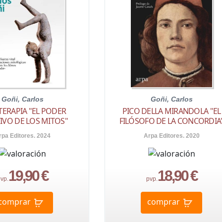
Goñi, Carlos
Goñi, Carlos
ERAPIA "EL PODER
PICO DELLA MIRANDOLA "EL
IVO DE LOS MITOS"
FILÓSOFO DE LA CONCORDIA
rpa Editores. 2024
Arpa Editores. 2020
19,90 €
18,90 €
vp.
pvp.
comprar
comprar