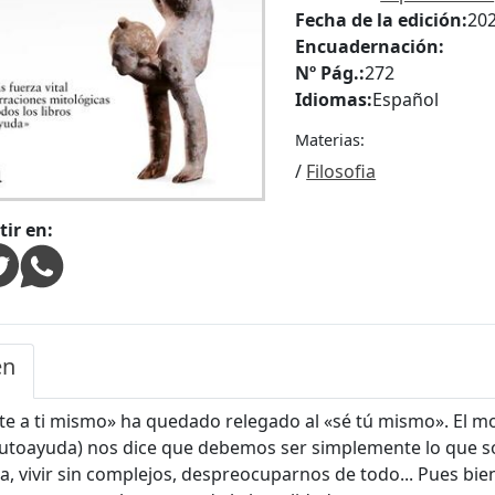
Fecha de la edición:
20
Encuadernación:
Nº Pág.:
272
Idiomas:
Español
Materias:
/
Filosofia
ir en:
en
te a ti mismo» ha quedado relegado al «sé tú mismo». El mo
autoayuda) nos dice que debemos ser simplemente lo que s
, vivir sin complejos, despreocuparnos de todo... Pues bie