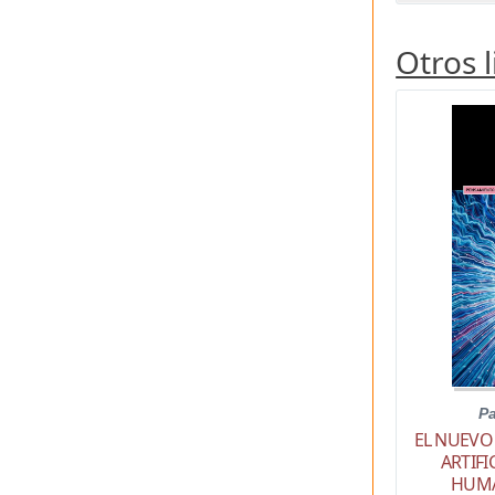
Otros 
Pa
EL NUEVO 
ARTIFI
HUMA