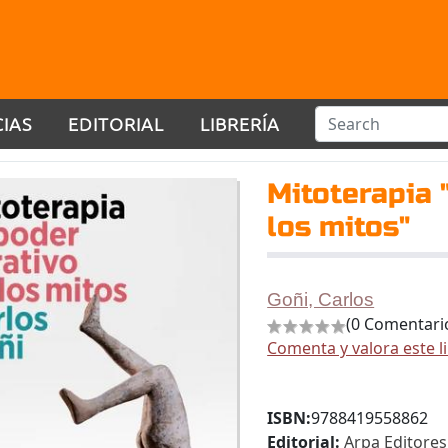
CIAS
EDITORIAL
LIBRERÍA
Mitoterapia 
los mitos"
Goñi, Carlos
(0 Comentari
Comenta y valora este l
ISBN:
9788419558862
Editorial:
Arpa Editores