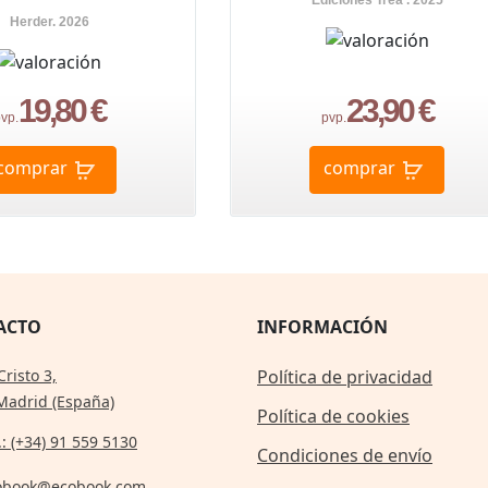
Ediciones Trea . 2025
Herder. 2026
19,80 €
23,90 €
vp.
pvp.
comprar
comprar
ACTO
INFORMACIÓN
Cristo 3,
Política de privacidad
Madrid (España)
Política de cookies
.: (+34) 91 559 5130
Condiciones de envío
obook@ecobook.com