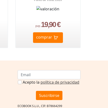
Punto de Vista. 2026
19,90 €
pvp.
comprar
Acepto la
política de privacidad
Suscribirse
ECOBOOK S.L.U., CIF: B78664299