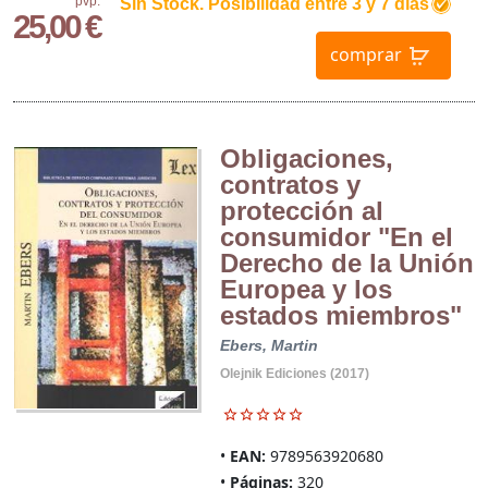
pvp.
Sin Stock. Posibilidad entre 3 y 7 días
25,00 €
comprar
Obligaciones,
contratos y
protección al
consumidor "En el
Derecho de la Unión
Europea y los
estados miembros"
Ebers, Martin
Olejnik Ediciones (2017)
EAN:
9789563920680
Páginas:
320