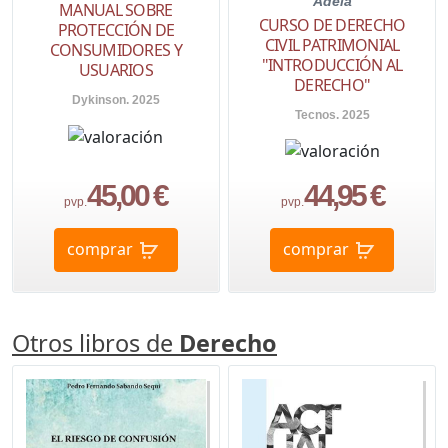
Adela
MANUAL SOBRE
CURSO DE DERECHO
PROTECCIÓN DE
CIVIL PATRIMONIAL
CONSUMIDORES Y
"INTRODUCCIÓN AL
USUARIOS
DERECHO"
Dykinson. 2025
Tecnos. 2025
45,00 €
44,95 €
pvp.
pvp.
comprar
comprar
Otros libros de
Derecho