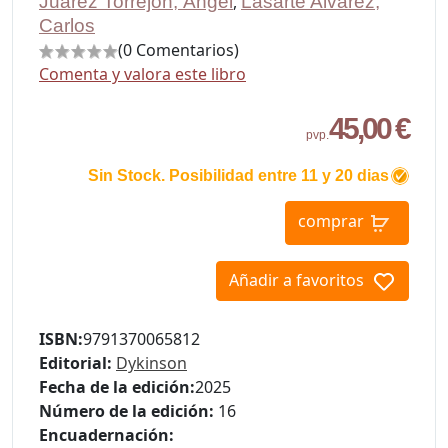
Juárez Torrejón, Ángel
,
Lasarte Alvarez,
Carlos
(0 Comentarios)
Comenta y valora este libro
45,00 €
pvp.
Sin Stock. Posibilidad entre 11 y 20 dias
comprar
Añadir a favoritos
ISBN:
9791370065812
Editorial:
Dykinson
Fecha de la edición:
2025
Número de la edición:
16
Encuadernación: