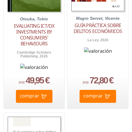
Magro Servet, Vicente
Otsuka, Tokio
GUÍA PRÁCTICA SOBRE
EVALUATING ICT/DX
DELITOS ECONÓMICOS
INVESTMENTS BY
CONSUMERS'
La Ley. 2026
BEHAVIOURS
Cambridge Scholars
Publishing. 2026
49,95 €
72,80 €
pvp.
pvp.
comprar
comprar