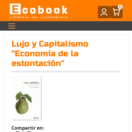
0
Lujo y Capitalismo
"Economía de la
estontación"
Compartir en: