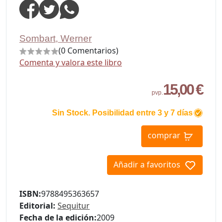
Sombart, Werner
(0 Comentarios)
Comenta y valora este libro
15,00 €
pvp.
Sin Stock. Posibilidad entre 3 y 7 días
comprar
Añadir a favoritos
ISBN:
9788495363657
Editorial:
Sequitur
Fecha de la edición:
2009