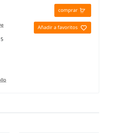
comprar
De
Añadir a favoritos
15
llo