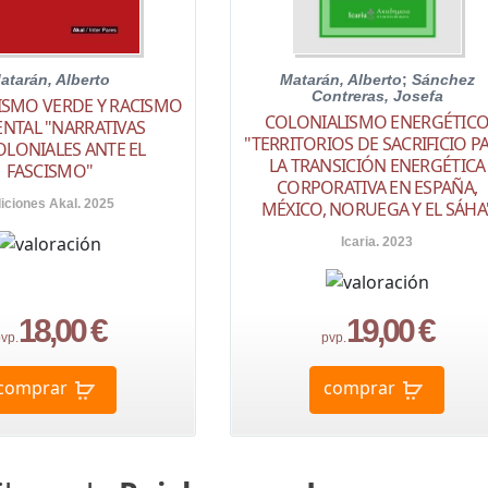
atarán, Alberto
Matarán, Alberto
;
Sánchez
Contreras, Josefa
ISMO VERDE Y RACISMO
COLONIALISMO ENERGÉTIC
NTAL "NARRATIVAS
"TERRITORIOS DE SACRIFICIO P
LONIALES ANTE EL
LA TRANSICIÓN ENERGÉTICA
FASCISMO"
CORPORATIVA EN ESPAÑA,
iciones Akal. 2025
MÉXICO, NORUEGA Y EL SÁHA
Icaria. 2023
18,00 €
19,00 €
vp.
pvp.
comprar
comprar