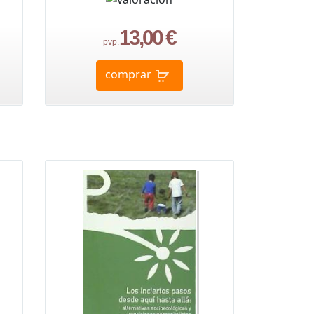
13,00 €
pvp.
comprar