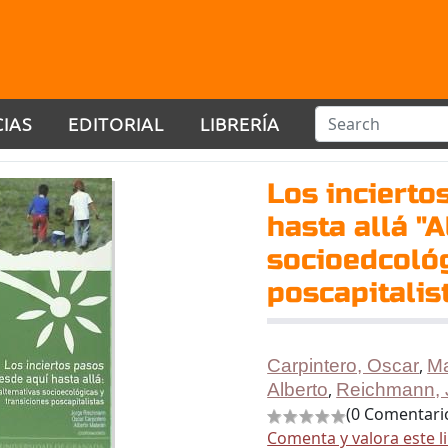
CIAS
EDITORIAL
LIBRERÍA
Los incierto
hasta allá "A
socioedcológ
poscapitalis
Carpintero, Oscar
,
Ma
Alberto
,
Reichmann, 
(0 Comentari
Comenta y valora este l