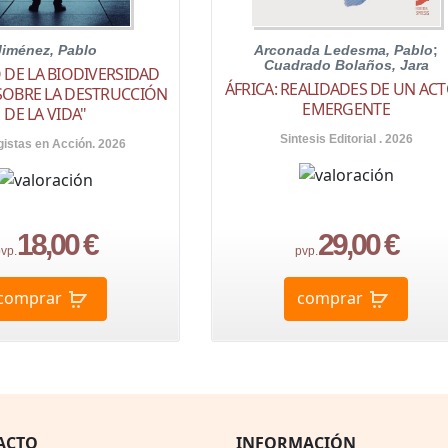
Jiménez, Pablo
Arconada Ledesma, Pablo
;
Cuadrado Bolaños, Jara
 DE LA BIODIVERSIDAD
ÁFRICA: REALIDADES DE UN AC
SOBRE LA DESTRUCCIÓN
EMERGENTE
DE LA VIDA"
Sintesis Editorial . 2026
gistas en Acción. 2026
18,00 €
29,00 €
vp.
pvp.
comprar
comprar
ACTO
INFORMACIÓN