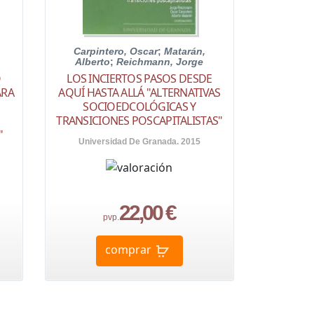
Carpintero, Oscar
;
Matarán,
Alberto
;
Reichmann, Jorge
O
LOS INCIERTOS PASOS DESDE
ARA
AQUÍ HASTA ALLÁ "ALTERNATIVAS
SOCIOEDCOLÓGICAS Y
TRANSICIONES POSCAPITALISTAS"
"
Universidad De Granada. 2015
22,00 €
pvp.
comprar