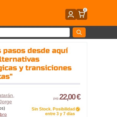
0
s pasos desde aquí
lternativas
icas y transiciones
tas"
22,00 €
tarán,
pvp.
Jorge
os)
Sin Stock. Posibilidad
ibro
entre 3 y 7 días