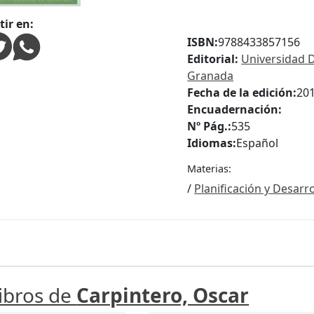
ir en:
ISBN:
9788433857156
Editorial:
Universidad 
Granada
Fecha de la edición:
20
Encuadernación:
Nº Pág.:
535
Idiomas:
Español
Materias:
/
Planificación y Desarro
libros de
Carpintero, Oscar