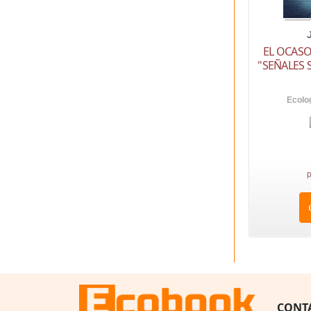
EL OCASO
"SEÑALES 
Ecolo
p
CONT