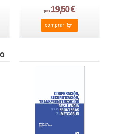
19,50 €
pvp.
comprar
lo