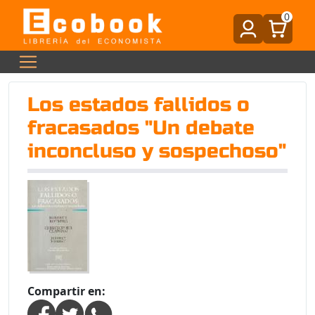
0
Los estados fallidos o
fracasados "Un debate
inconcluso y sospechoso"
Compartir en: