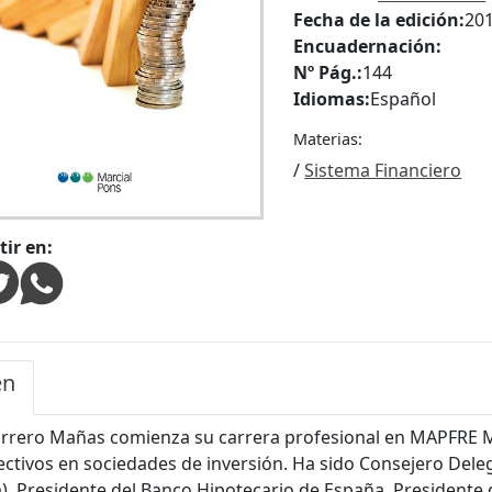
Fecha de la edición:
20
Encuadernación:
Nº Pág.:
144
Idiomas:
Español
Materias:
/
Sistema Financiero
ir en:
en
orrero Mañas comienza su carrera profesional en MAPFRE 
ectivos en sociedades de inversión. Ha sido Consejero De
, Presidente del Banco Hipotecario de España, Presidente de 