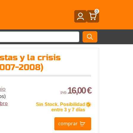
0
tas y la crisis
2007-2008)
16,00 €
nio
pvp.
os)
ibro
Sin Stock. Posibilidad
entre 3 y 7 días
comprar