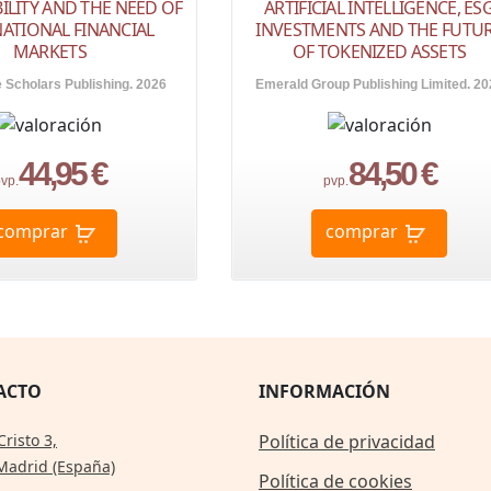
ILITY AND THE NEED OF
ARTIFICIAL INTELLIGENCE, ES
ATIONAL FINANCIAL
INVESTMENTS AND THE FUTU
MARKETS
OF TOKENIZED ASSETS
Scholars Publishing. 2026
Emerald Group Publishing Limited. 20
44,95 €
84,50 €
vp.
pvp.
comprar
comprar
ACTO
INFORMACIÓN
Cristo 3,
Política de privacidad
Madrid (España)
Política de cookies