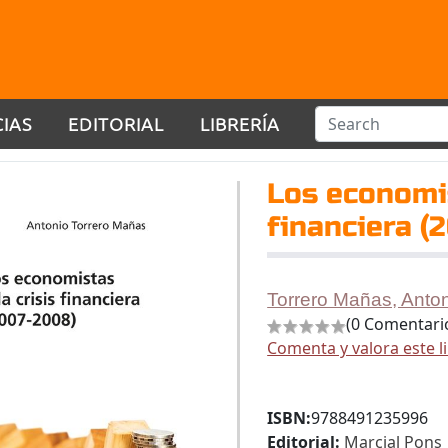
CIAS
EDITORIAL
LIBRERÍA
Los economis
financiera (
Torrero Mañas, Anto
(0 Comentari
Comenta y valora este l
ISBN:
9788491235996
Editorial:
Marcial Pons