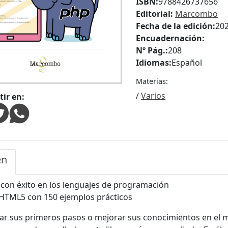
ISBN:
9788426737656
Editorial:
Marcombo
Fecha de la edición:
20
Encuadernación:
Nº Pág.:
208
Idiomas:
Español
Materias:
/
Varios
ir en:
en
con éxito en los lenguajes de programación
 HTML5 con 150 ejemplos prácticos
dar sus primeros pasos o mejorar sus conocimientos en el 