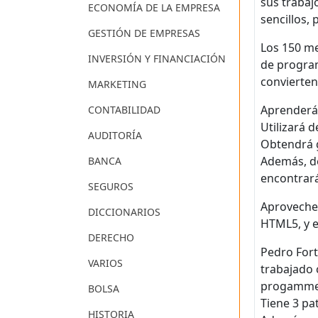
sus trabaj
ECONOMÍA DE LA EMPRESA
sencillos,
GESTIÓN DE EMPRESAS
Los 150 me
INVERSIÓN Y FINANCIACIÓN
de program
convierten
MARKETING
Aprenderá 
CONTABILIDAD
Utilizará 
AUDITORÍA
Obtendrá g
Además, de
BANCA
encontrará
SEGUROS
Aproveche 
DICCIONARIOS
HTML5, y e
DERECHO
Pedro Fort
VARIOS
trabajado 
progammer 
BOLSA
Tiene 3 pa
HISTORIA