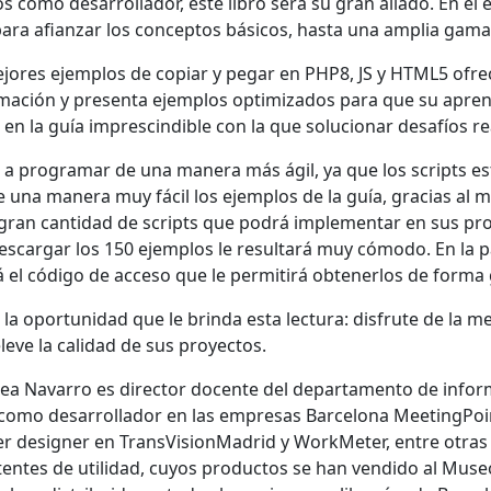
os como desarrollador, este libro será su gran aliado. En é
 para afianzar los conceptos básicos, hasta una amplia gam
jores ejemplos de copiar y pegar en PHP8, JS y HTML5 ofre
ación y presenta ejemplos optimizados para que su aprendi
 en la guía imprescindible con la que solucionar desafíos 
a programar de una manera más ágil, ya que los scripts est
de una manera muy fácil los ejemplos de la guía, gracias al m
ran cantidad de scripts que podrá implementar en sus proy
scargar los 150 ejemplos le resultará muy cómodo. En la pa
 el código de acceso que le permitirá obtenerlos de form
la oportunidad que le brinda esta lectura: disfrute de la me
leve la calidad de sus proyectos.
ea Navarro es director docente del departamento de info
como desarrollador en las empresas Barcelona MeetingPoin
designer en TransVisionMadrid y WorkMeter, entre otras 
tentes de utilidad, cuyos productos se han vendido al Museo 