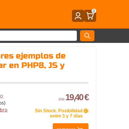
0
ores ejemplos de
ar en PHP8, JS y
19,40 €
ro
pvp.
os)
ibro
Sin Stock. Posibilidad
entre 3 y 7 días