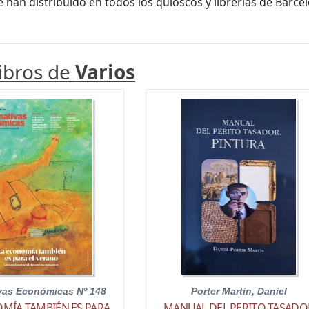
 han distribuido en todos los quioscos y librerías de Barcel
libros de
Varios
ivas Económicas Nº 148
Porter Martín, Daniel
MÍA TAMBIÉN ES PARA
MANUAL DEL PERITO TASADO