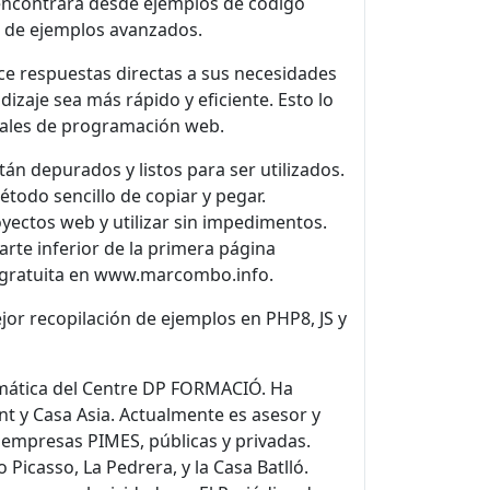
l encontrará desde ejemplos de código
a de ejemplos avanzados.
ce respuestas directas a sus necesidades
zaje sea más rápido y eficiente. Esto lo
reales de programación web.
án depurados y listos para ser utilizados.
étodo sencillo de copiar y pegar.
ectos web y utilizar sin impedimentos.
rte inferior de la primera página
a gratuita en www.marcombo.info.
jor recopilación de ejemplos en PHP8, JS y
rmática del Centre DP FORMACIÓ. Ha
t y Casa Asia. Actualmente es asesor y
empresas PIMES, públicas y privadas.
Picasso, La Pedrera, y la Casa Batlló.