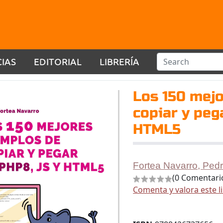
CIAS
EDITORIAL
LIBRERÍA
Los 150 mej
copiar y peg
HTML5
Fortea Navarro, Ped
(0 Comentari
Comenta y valora este l