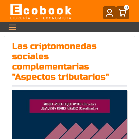
0
Las criptomonedas
sociales
complementarias
"Aspectos tributarios"