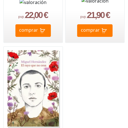
22,00 €
21,90 €
pvp.
pvp.
comprar
comprar