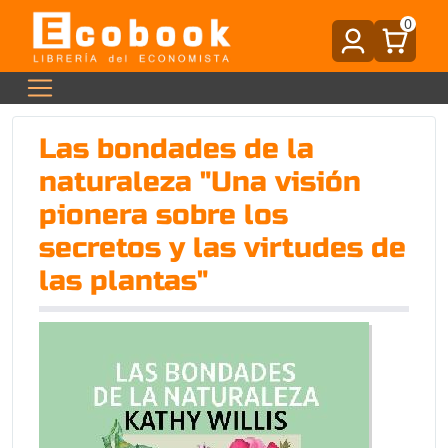
0
Las bondades de la
naturaleza "Una visión
pionera sobre los
secretos y las virtudes de
las plantas"