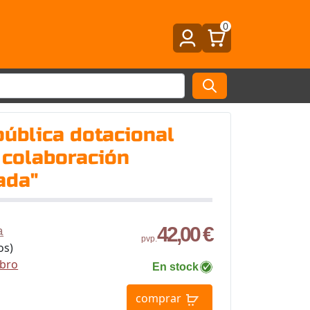
0
pública dotacional
 colaboración
ada"
42,00 €
a
pvp.
os)
ibro
En stock
comprar