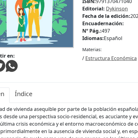
ISBN:
9791370471040
Editorial:
Dykinson
Fecha de la edición:
20
Encuadernación:
Nº Pág.:
497
Idiomas:
Español
Materias:
ir en:
/
Estructura Económica
en
Índice
ad de vivienda asequible por parte de la población española,
s desde una perspectiva socio-residencial, es acuciante y ev
última crisis económica y el entorno macroeconómico de con
primordialmente en la ausencia de vivienda social y, en espe