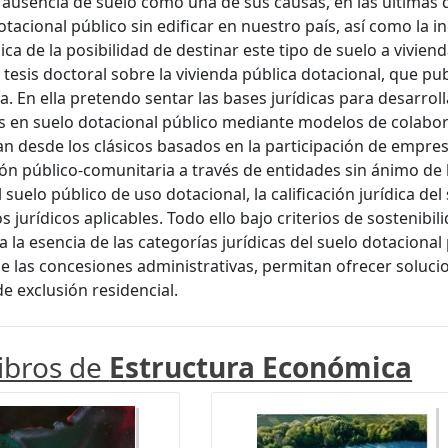
a ausencia de suelo como una de sus causas, en las últimas
otacional público sin edificar en nuestro país, así como la i
a de la posibilidad de destinar este tipo de suelo a vivienda
 tesis doctoral sobre la vivienda pública dotacional, que pu
. En ella pretendo sentar las bases jurídicas para desarroll
 en suelo dotacional público mediante modelos de colabor
n desde los clásicos basados en la participación de empres
ón público-comunitaria a través de entidades sin ánimo de l
l suelo público de uso dotacional, la calificación jurídica del
 jurídicos aplicables. Todo ello bajo criterios de sostenibil
a la esencia de las categorías jurídicas del suelo dotacional
de las concesiones administrativas, permitan ofrecer soluc
de exclusión residencial.
libros de
Estructura Económica