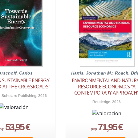
rschoff, Carlos
Harris, Jonathan M.
;
Roach, Bri
 SUSTAINABLE ENERGY
ENVIRONMENTAL AND NATUR
 AT THE CROSSROADS"
RESOURCE ECONOMICS "A
CONTEMPORARY APPROACH
Scholars Publishing. 2026
Routledge. 2026
53,95 €
71,95 €
vp.
pvp.