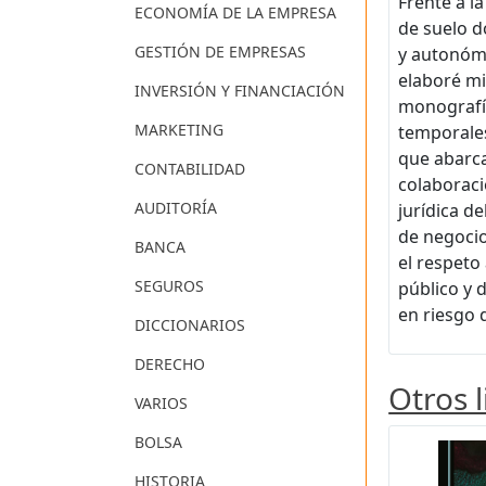
Frente a l
ECONOMÍA DE LA EMPRESA
de suelo d
GESTIÓN DE EMPRESAS
y autonómic
elaboré mi
INVERSIÓN Y FINANCIACIÓN
monografía
MARKETING
temporales
que abarca
CONTABILIDAD
colaboraci
AUDITORÍA
jurídica de
de negocios
BANCA
el respeto 
SEGUROS
público y 
en riesgo 
DICCIONARIOS
DERECHO
Otros 
VARIOS
BOLSA
HISTORIA