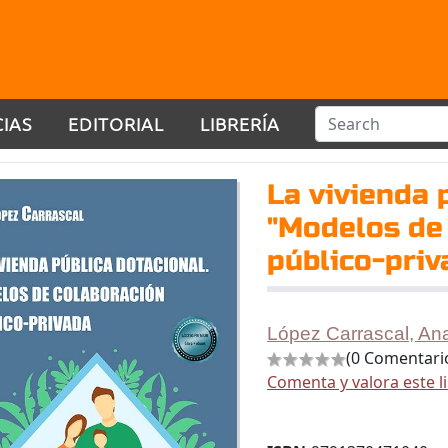
CIAS
EDITORIAL
LIBRERÍA
La vivienda 
"Modelos de
público-priv
López Carrascal, An
(0 Comentari
Comenta y valora este l