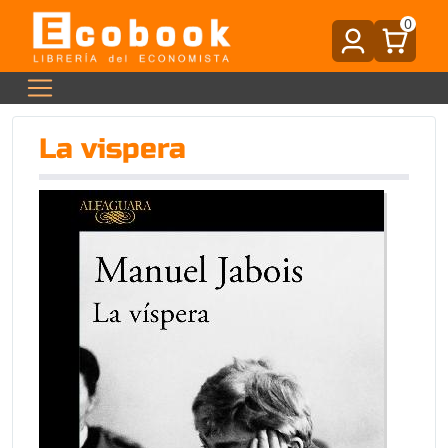
0
La vispera