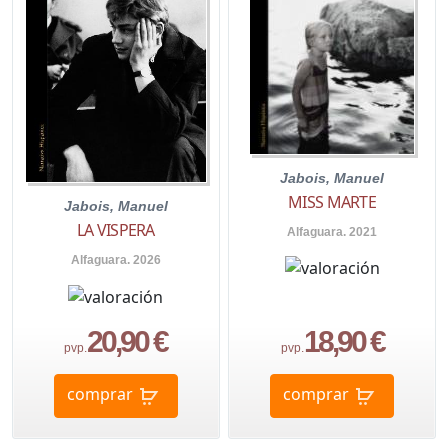
Jabois, Manuel
MISS MARTE
Jabois, Manuel
LA VISPERA
Alfaguara. 2021
Alfaguara. 2026
20,90 €
18,90 €
pvp.
pvp.
comprar
comprar