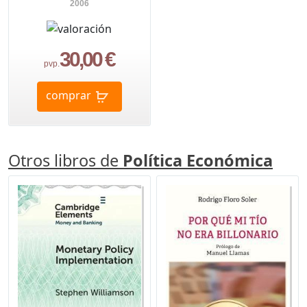
2006
30,00 €
pvp.
comprar
Otros libros de
Política Económica