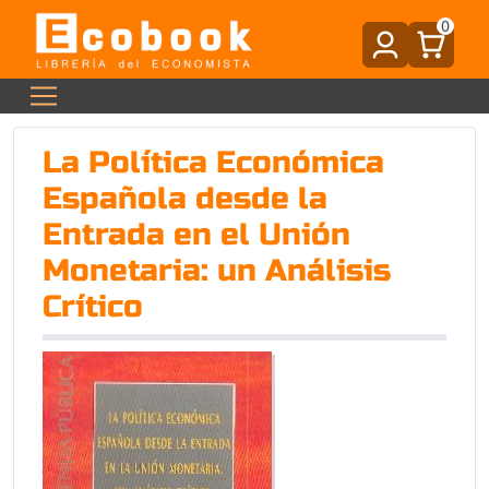
0
La Política Económica
Española desde la
Entrada en el Unión
Monetaria: un Análisis
Crítico