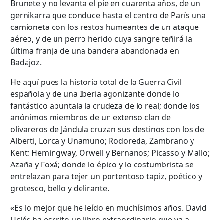
Brunete y no levanta el pie en cuarenta años, de un
gernikarra que conduce hasta el centro de París una
camioneta con los restos humeantes de un ataque
aéreo, y de un perro herido cuya sangre teñirá la
última franja de una bandera abandonada en
Badajoz.
He aquí pues la historia total de la Guerra Civil
española y de una Iberia agonizante donde lo
fantástico apuntala la crudeza de lo real; donde los
anónimos miembros de un extenso clan de
olivareros de Jándula cruzan sus destinos con los de
Alberti, Lorca y Unamuno; Rodoreda, Zambrano y
Kent; Hemingway, Orwell y Bernanos; Picasso y Mallo;
Azaña y Foxá; donde lo épico y lo costumbrista se
entrelazan para tejer un portentoso tapiz, poético y
grotesco, bello y delirante.
«Es lo mejor que he leído en muchísimos años. David
Uclés ha escrito un libro extraordinario que va a