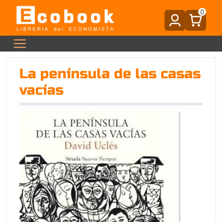
0
La península de las casas
vacías