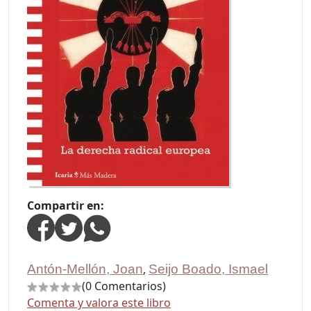
Compartir en:
Antón-Mellón, Joan
,
Seijo Boado, Ismael
(0 Comentarios)
Comenta y valora este libro