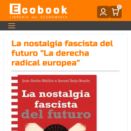
0
La nostalgia fascista del
futuro "La derecha
radical europea"