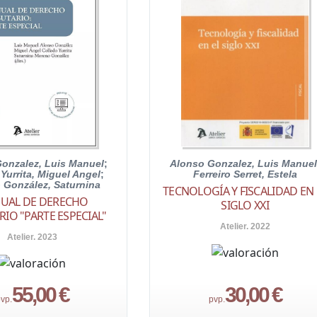
onzalez, Luis Manuel
;
Alonso Gonzalez, Luis Manuel
Yurrita, Miguel Angel
;
Ferreiro Serret, Estela
 González, Saturnina
TECNOLOGÍA Y FISCALIDAD EN 
UAL DE DERECHO
SIGLO XXI
RIO "PARTE ESPECIAL"
Atelier. 2022
Atelier. 2023
55,00 €
30,00 €
vp.
pvp.