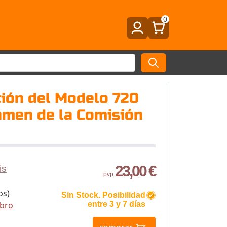
0
ión del Modelo 720
tamen de la Comisión
23,00 €
is
pvp.
os)
Sin Stock. Posibilidad
ibro
entre 3 y 7 días