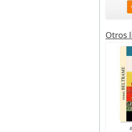
Otros 
B