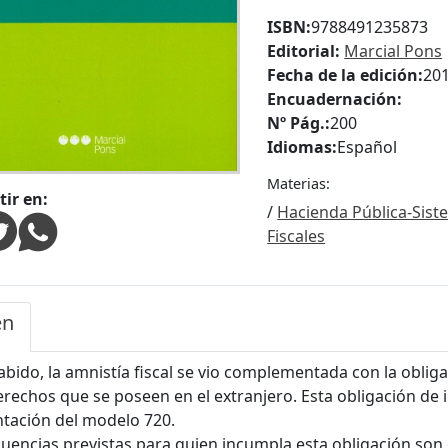
ISBN:
9788491235873
Editorial:
Marcial Pons
Fecha de la edición:
20
Encuadernación:
Nº Pág.:
200
Idiomas:
Español
Materias:
ir en:
/
Hacienda Pública-Sist
Fiscales
en
bido, la amnistía fiscal se vio complementada con la oblig
erechos que se poseen en el extranjero. Esta obligación de 
tación del modelo 720.
uencias previstas para quien incumpla esta obligación so