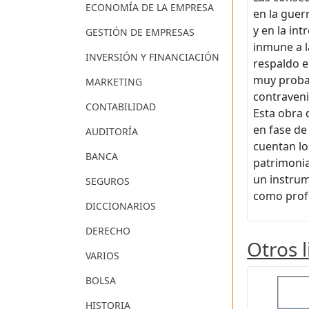
ECONOMÍA DE LA EMPRESA
en la guer
y en la in
GESTIÓN DE EMPRESAS
inmune a l
INVERSIÓN Y FINANCIACIÓN
respaldo e
muy proba
MARKETING
contraveni
CONTABILIDAD
Esta obra 
en fase de
AUDITORÍA
cuentan lo
BANCA
patrimonia
un instrum
SEGUROS
como profe
DICCIONARIOS
DERECHO
Otros 
VARIOS
BOLSA
HISTORIA