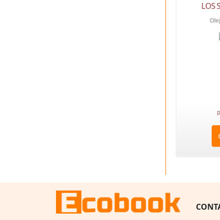
LOS 
Ole
p
CONT