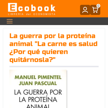
0
La guerra por la proteína
animal "La carne es salud
¿Por qué quieren
quitárnosla?"