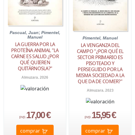
Pascual, Juan
;
Pimentel,
Manuel
Pimentel, Manuel
LA GUERRA POR LA
LA VENGANZA DEL
PROTEÍNA ANIMAL "LA
CAMPO "¿POR QUÉ EL
CARNE ES SALUD ¿POR
SECTOR PRIMARIO ES
QUÉ QUIEREN
PISOTEADO Y
QUITÁRNOSLA?"
PERSEGUIDO POR LA
MISMA SOCIEDAD A LA
Almuzara. 2026
QUE DA DE COMER?"
Almuzara. 2023
17,00 €
15,95 €
pvp.
pvp.
comprar
comprar