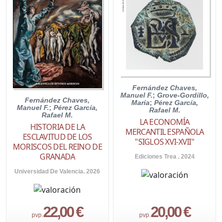
Fernández Chaves,
Manuel F.
;
Grove-Gordillo,
Fernández Chaves,
María
;
Pérez García,
Manuel F.
;
Pérez García,
Rafael M.
Rafael M.
LA ECONOMÍA
HISTORIA DE LA
MERCANTIL ESPAÑOLA
ESCLAVITUD DE LOS
"SIGLOS XVI-XVII"
MORISCOS DEL REINO DE
GRANADA
Ediciones Trea . 2024
Universidad De Valencia. 2026
22,00 €
20,00 €
pvp.
pvp.