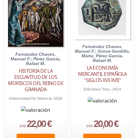
Fernández Chaves,
Manuel F.
;
Grove-Gordillo,
Fernández Chaves,
María
;
Pérez García,
Manuel F.
;
Pérez García,
Rafael M.
Rafael M.
LA ECONOMÍA
HISTORIA DE LA
MERCANTIL ESPAÑOLA
ESCLAVITUD DE LOS
"SIGLOS XVI-XVII"
MORISCOS DEL REINO DE
GRANADA
Ediciones Trea . 2024
Universidad De Valencia. 2026
22,00 €
20,00 €
pvp.
pvp.