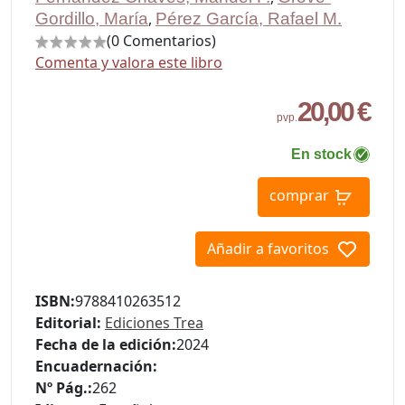
Gordillo, María
,
Pérez García, Rafael M.
(0 Comentarios)
Comenta y valora este libro
20,00 €
pvp.
En stock
comprar
Añadir a favoritos
ISBN:
9788410263512
Editorial:
Ediciones Trea
Fecha de la edición:
2024
Encuadernación:
Nº Pág.:
262