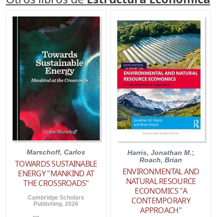
Marschoff, Carlos
Harris, Jonathan M.
;
Roach, Brian
TOWARDS SUSTAINABLE
ENVIRONMENTAL AND
ENERGY "MANKIND AT
NATURAL RESOURCE
THE CROSSROADS"
ECONOMICS "A
Cambridge Scholars
CONTEMPORARY
Publishing. 2026
APPROACH"