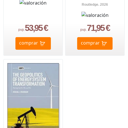
Routledge. 2026
53,95 €
71,95 €
pvp.
pvp.
comprar
comprar