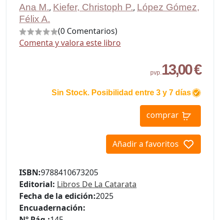
Ana M.
,
Kiefer, Christoph P.
,
López Gómez,
Félix A.
(0 Comentarios)
Comenta y valora este libro
13,00 €
pvp.
Sin Stock. Posibilidad entre 3 y 7 días
comprar
Añadir a favoritos
ISBN:
9788410673205
Editorial:
Libros De La Catarata
Fecha de la edición:
2025
Encuadernación:
Nº Pág.:
145