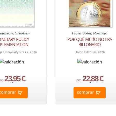
liamson, Stephen
Floro Soler, Rodrigo
NETARY POLICY
POR QUÉ MI TÍO NO ERA
PLEMENTATION
BILLONARIO
e University Press. 2026
Union Editorial. 2026
23,95 €
22,88 €
vp.
pvp.
comprar
comprar