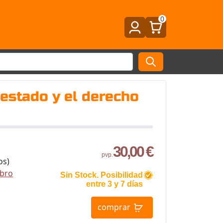
0
l estado y el derecho
30,00 €
pvp.
os)
ibro
Sin Stock. Posibilidad
entre 3 y 7 días
comprar
s