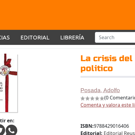
CIAS
EDITORIAL
LIBRERÍA
La crisis de
politico
Posada, Adolfo
(0 Comentari
Comenta y valora este l
ir en:
ISBN:
9788429016406
Editorial:
Editorial Reu