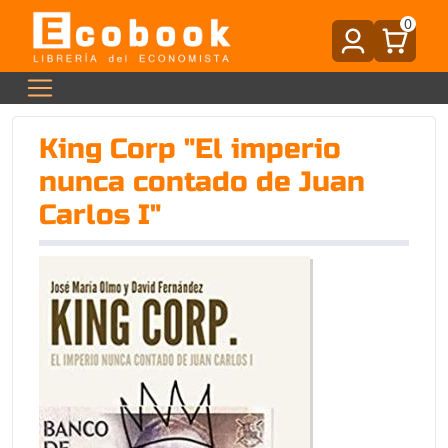
0
King Corp "El imperio
nunca contado de Juan
Carlos I"