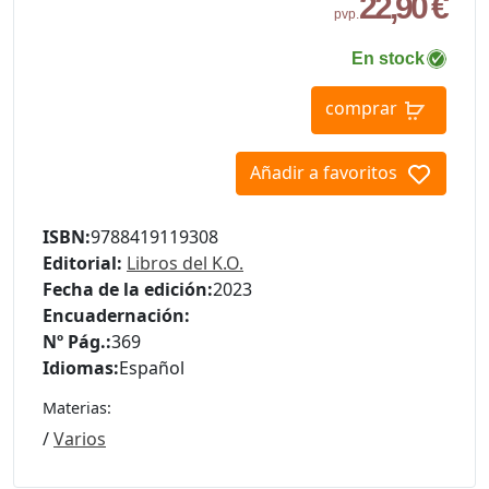
22,90 €
pvp.
En stock
comprar
Añadir a favoritos
ISBN:
9788419119308
Editorial:
Libros del K.O.
Fecha de la edición:
2023
Encuadernación:
Nº Pág.:
369
Idiomas:
Español
Materias:
/
Varios