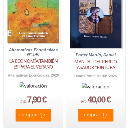
Alternativas Económicas
Nº 148
Porter Martín, Daniel
LA ECONOMÍA TAMBIÉN
MANUAL DEL PERITO
ES PARA EL VERANO
TASADOR "PINTURA"
Alternativas Económicas. 2026
Daniel Porter Martín. 2026
7,90 €
40,00 €
pvp.
pvp.
comprar
comprar