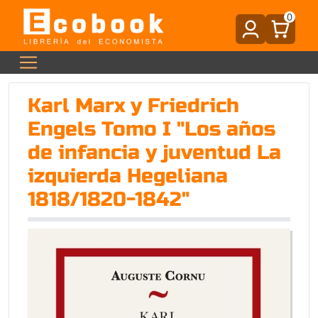
0
Karl Marx y Friedrich
Engels Tomo I "Los años
de infancia y juventud La
izquierda Hegeliana
1818/1820-1842"