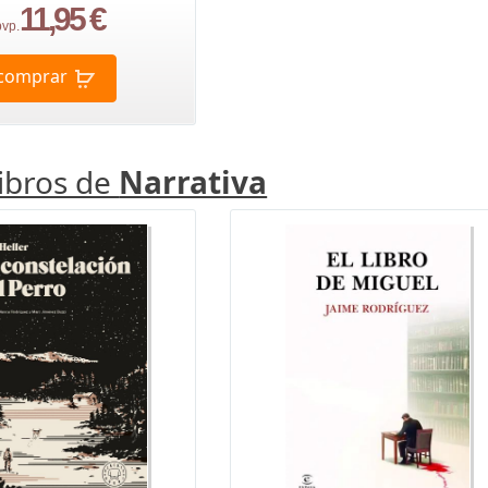
11,95 €
pvp.
comprar
libros de
Narrativa