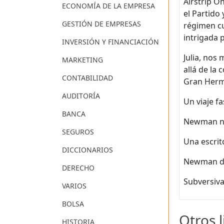
Airstrip O
ECONOMÍA DE LA EMPRESA
el Partido
GESTIÓN DE EMPRESAS
régimen cu
intrigada 
INVERSIÓN Y FINANCIACIÓN
Julia, nos
MARKETING
allá de la
CONTABILIDAD
Gran Her
AUDITORÍA
Un viaje f
BANCA
Newman no 
SEGUROS
Una escrit
DICCIONARIOS
Newman de
DERECHO
Subversiva
VARIOS
BOLSA
Otros 
HISTORIA