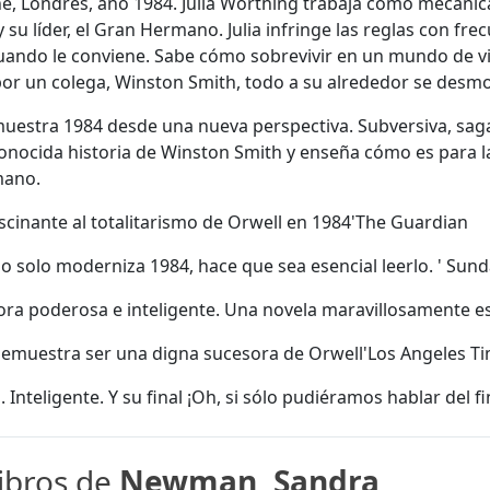
ne, Londres, año 1984. Julia Worthing trabaja como mecánic
 y su líder, el Gran Hermano. Julia infringe las reglas con f
ando le conviene. Sabe cómo sobrevivir en un mundo de vig
por un colega, Winston Smith, todo a su alrededor se desm
 muestra 1984 desde una nueva perspectiva. Subversiva, s
 conocida historia de Winston Smith y enseña cómo es para 
mano.
ascinante al totalitarismo de Orwell en 1984'The Guardian
solo moderniza 1984, hace que sea esencial leerlo. ' Sun
ora poderosa e inteligente. Una novela maravillosamente es
muestra ser una digna sucesora de Orwell'Los Angeles T
. Inteligente. Y su final ¡Oh, si sólo pudiéramos hablar del 
libros de
Newman, Sandra