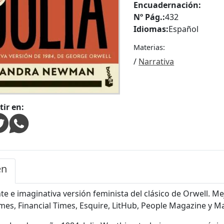
Encuadernación:
Nº Pág.:
432
Idiomas:
Español
Materias:
/
Narrativa
ir en:
en
nte e imaginativa versión feminista del clásico de Orwell. M
mes, Financial Times, Esquire, LitHub, People Magazine y Mar