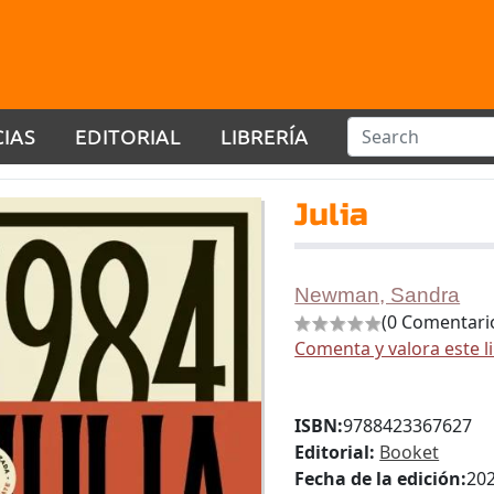
CIAS
EDITORIAL
LIBRERÍA
Julia
Newman, Sandra
(0 Comentari
Comenta y valora este l
ISBN:
9788423367627
Editorial:
Booket
Fecha de la edición:
20