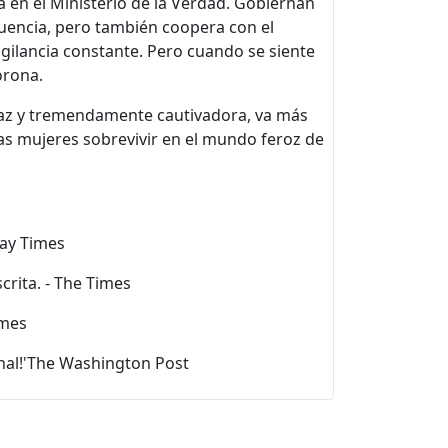
a en el Ministerio de la Verdad. Gobiernan
recuencia, pero también coopera con el
ilancia constante. Pero cuando se siente
orona.
agaz y tremendamente cautivadora, va más
las mujeres sobrevivir en el mundo feroz de
day Times
crita. - The Times
imes
final!'The Washington Post