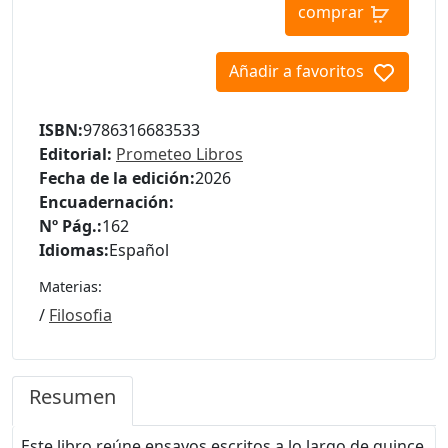
comprar
Añadir a favoritos
ISBN:
9786316683533
Editorial:
Prometeo Libros
Fecha de la edición:
2026
Encuadernación:
Nº Pág.:
162
Idiomas:
Español
Materias:
/
Filosofia
Resumen
Este libro reúne ensayos escritos a lo largo de quince