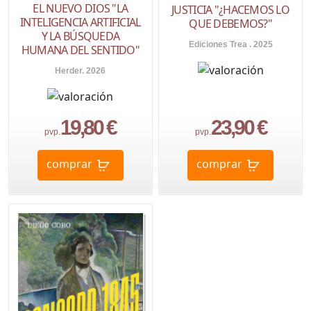
EL NUEVO DIOS "LA
JUSTICIA "¿HACEMOS LO
INTELIGENCIA ARTIFICIAL
QUE DEBEMOS?"
Y LA BÚSQUEDA
Ediciones Trea . 2025
HUMANA DEL SENTIDO"
Herder. 2026
19,80 €
23,90 €
pvp.
pvp.
comprar
comprar