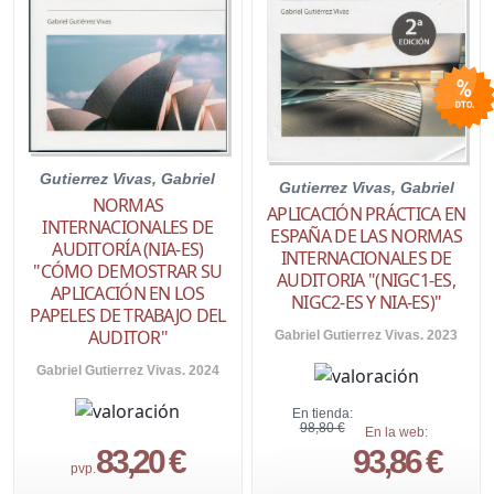
Gutierrez Vivas, Gabriel
Gutierrez Vivas, Gabriel
NORMAS
APLICACIÓN PRÁCTICA EN
INTERNACIONALES DE
ESPAÑA DE LAS NORMAS
AUDITORÍA (NIA-ES)
INTERNACIONALES DE
"CÓMO DEMOSTRAR SU
AUDITORIA "(NIGC1-ES,
APLICACIÓN EN LOS
NIGC2-ES Y NIA-ES)"
PAPELES DE TRABAJO DEL
AUDITOR"
Gabriel Gutierrez Vivas. 2023
Gabriel Gutierrez Vivas. 2024
En tienda:
98,80 €
En la web:
83,20 €
93,86 €
pvp.