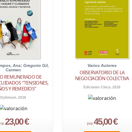
ampos, Ana
;
Gregorio Gil,
Varios Autores
Carmen
OBSERVATORIO DE LA
JO REMUNERADO DE
NEGOCIACIÓN COLECTIVA
CUIDADOS "TENSIONES,
Ediciones Cinca. 2026
ÑOS Y REMEDIOS"
Dykinson. 2026
23,00 €
45,00 €
vp.
pvp.