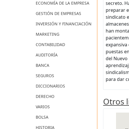
secreto. H
ECONOMÍA DE LA EMPRESA
preparar e
GESTIÓN DE EMPRESAS
sindicato 
almacenes 
INVERSIÓN Y FINANCIACIÓN
han montad
MARKETING
pacienteme
expansiva 
CONTABILIDAD
puestas en
AUDITORÍA
del Nuevo 
aprendizaje
BANCA
sindicalis
SEGUROS
para dar c
DICCIONARIOS
DERECHO
Otros 
VARIOS
BOLSA
HISTORIA