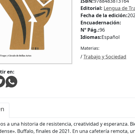
ISBN:
9788483813164
Editorial:
Lengua de Tr
Fecha de la edición:
20
Encuadernación:
Nº Pág.:
96
Idiomas:
Español
Materias:
/
Trabajo y Sociedad
ir en:
en
os a una historia de resistencia, creatividad y esperanza. 
ense». Buffalo, finales de 2021. En una cafetería remota, u