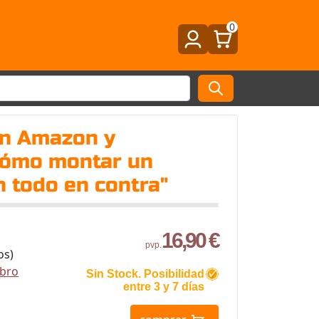
0
en Amazon y
Cómo montar un
n todo en contra"
16,90 €
pvp.
os)
ibro
Sin Stock. Posibilidad
entre 3 y 7 días