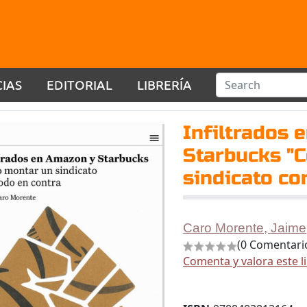
CIAS
EDITORIAL
LIBRERÍA
Infiltrados 
Starbucks "
sindicato co
Caro Morente, Jaime
(0 Comentari
Comenta y valora este l