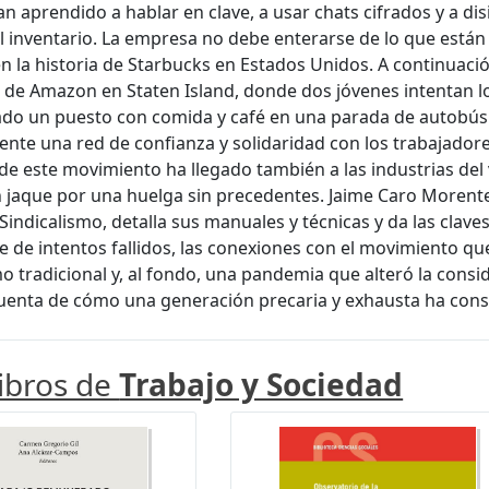
an aprendido a hablar en clave, a usar chats cifrados y a di
l inventario. La empresa no debe enterarse de lo que están
en la historia de Starbucks en Estados Unidos. A continuac
de Amazon en Staten Island, donde dos jóvenes intentan lo
o un puesto con comida y café en una parada de autobús c
nte una red de confianza y solidaridad con los trabajador
de este movimiento ha llegado también a las industrias del 
 jaque por una huelga sin precedentes. Jaime Caro Morent
Sindicalismo, detalla sus manuales y técnicas y da las claves
 de intentos fallidos, las conexiones con el movimiento queer
mo tradicional y, al fondo, una pandemia que alteró la consi
uenta de cómo una generación precaria y exhausta ha cons
libros de
Trabajo y Sociedad