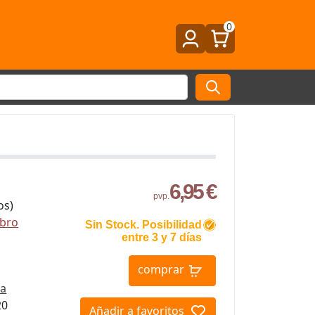
0
6,95 €
pvp.
os)
ibro
Sin Stock. Posibilidad
entre 3 y 7 días
comprar
ta
20
Añadir a favoritos