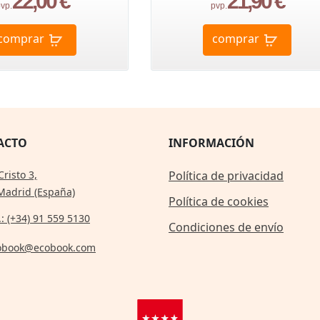
22,00 €
21,90 €
vp.
pvp.
comprar
comprar
ACTO
INFORMACIÓN
Cristo 3,
Política de privacidad
Madrid (España)
Política de cookies
.: (+34) 91 559 5130
Condiciones de envío
obook@ecobook.com