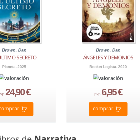
Brown, Dan
Brown, Dan
ÚLTIMO SECRETO
ÁNGELES Y DEMONIOS
Planeta. 2025
Booket Logista. 2020
24,90 €
6,95 €
vp.
pvp.
comprar
comprar
libros de
Narrativa