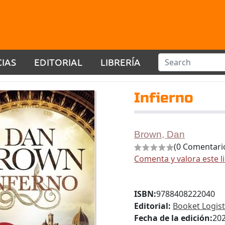
CIAS
EDITORIAL
LIBRERÍA
Infierno
Brown, Dan
(0 Comentari
Comenta y valora este l
ISBN:
9788408222040
Editorial:
Booket Logis
Fecha de la edición:
20