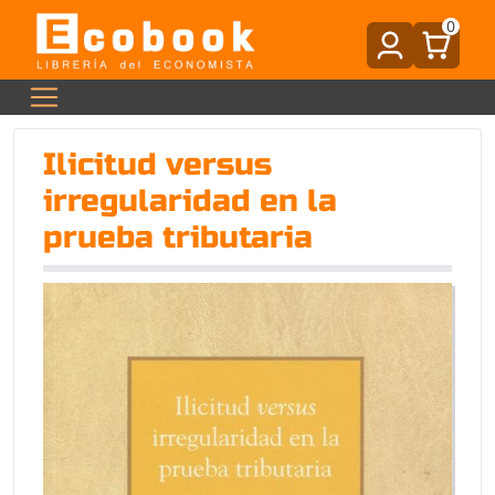
0
Ilicitud versus
irregularidad en la
prueba tributaria